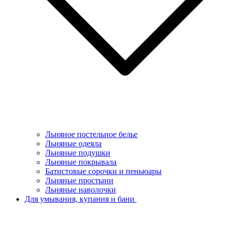
Льняное постельное белье
Льняные одеяла
Льняные подушки
Льняные покрывала
Батистовые сорочки и пеньюары
Льняные простыни
Льняные наволочки
Для умывания, купания и бани