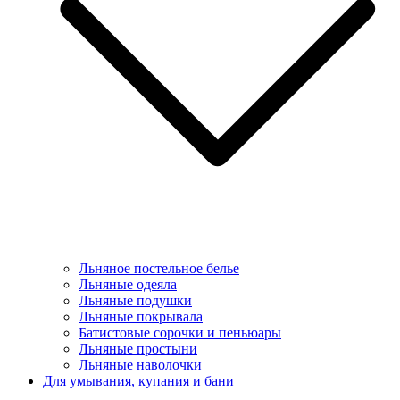
Льняное постельное белье
Льняные одеяла
Льняные подушки
Льняные покрывала
Батистовые сорочки и пеньюары
Льняные простыни
Льняные наволочки
Для умывания, купания и бани