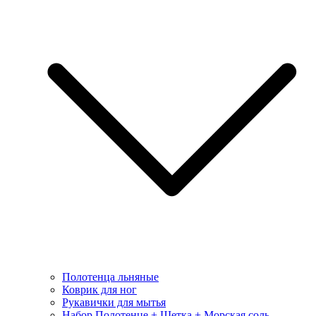
Полотенца льняные
Коврик для ног
Рукавички для мытья
Набор Полотенце + Щетка + Морская соль