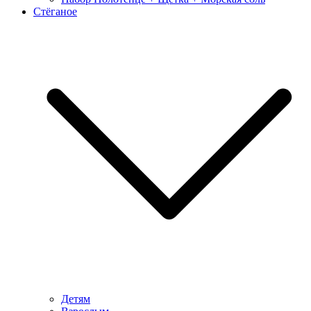
Стёганое
Детям