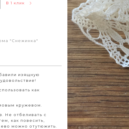
В 1 клик
рма "Снежинка"
обавили изящную
 удовольствие!
спользовать как
емовым кружевом.
в. Не отбеливать с
ем, как повесить,
жево можно отутюжить.