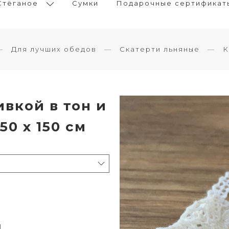
Стёганое
Сумки
Подарочные сертификат
Для лучших обедов
Скатерти льняные
К
вкой в тон и
0 х 150 см