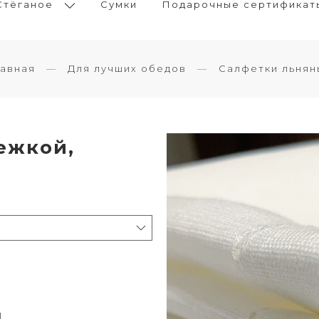
Стёганое
Сумки
Подарочные сертификат
лавная
Для лучших обедов
Салфетки льнян
ежкой,