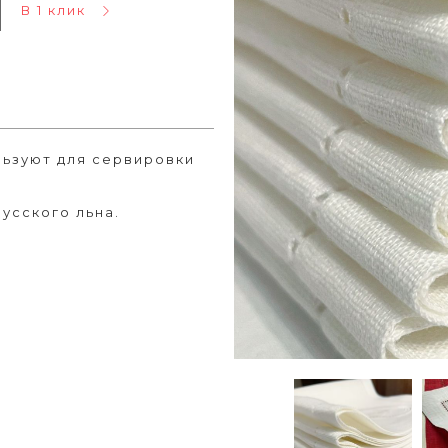
В 1 клик
льзуют для сервировки
усского льна.