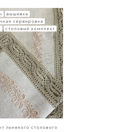
н
вышивка
чная сервировка
о
столовый комплект
кт льняного столового