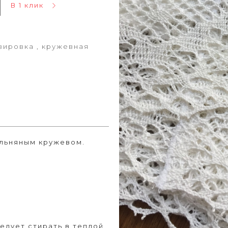
В 1 клик
вировка , кружевная
 льняным кружевом.
ледует стирать в теплой