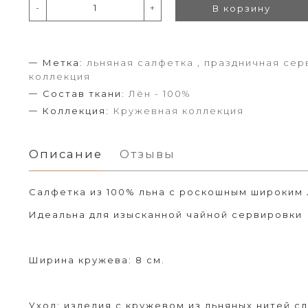
-
+
В корзину
Метка:
льняная салфетка , праздничная сер
коллекция
Состав ткани:
Лён - 100%
Коллекция:
Кружевная коллекция
Описание
Отзывы
Салфетка из 100% льна с роскошным широким
Идеальна для изысканной чайной сервировки
Ширина кружева: 8 см.
Уход: изделия с кружевом
из льняных нитей с