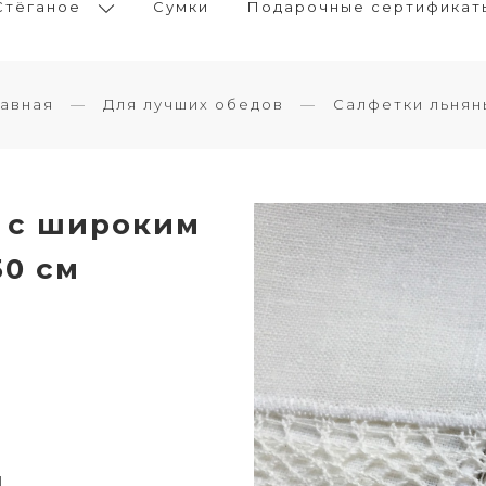
Стёганое
Сумки
Подарочные сертификат
лавная
Для лучших обедов
Салфетки льнян
я с широким
50 см