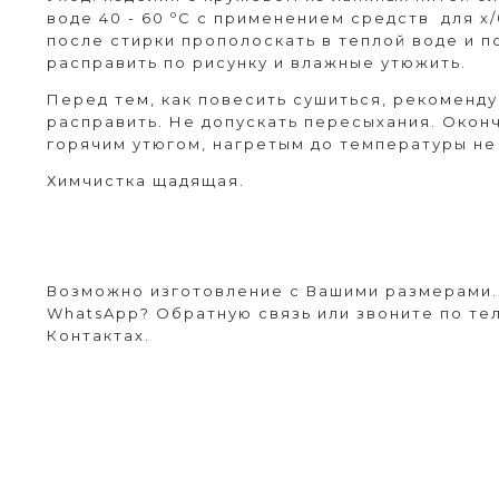
о
воде 40 - 60
С с применением средств для х/
после стирки прополоскать в теплой воде и п
расправить по рисунку и влажные утюжить.
Перед тем, как повесить сушиться, рекоменду
расправить. Не допускать пересыхания. Окон
горячим утюгом, нагретым до температуры н
Химчистка щадящая.
Возможно изготовление с Вашими размерами. 
WhatsApp? Обратную связь или звоните по те
Контактах.