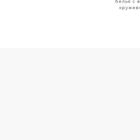
белья с 
кружев