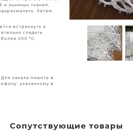
б и льняных тканей,
одкрахмалить. Затем
ется встряхнуть и
чательно гладить
о
е более 200
С.
Для заказа пишите в
лефону, указанному в
Сопутствующие товары