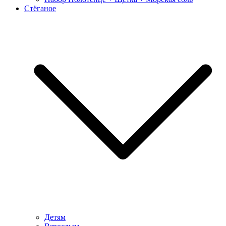
Стёганое
Детям