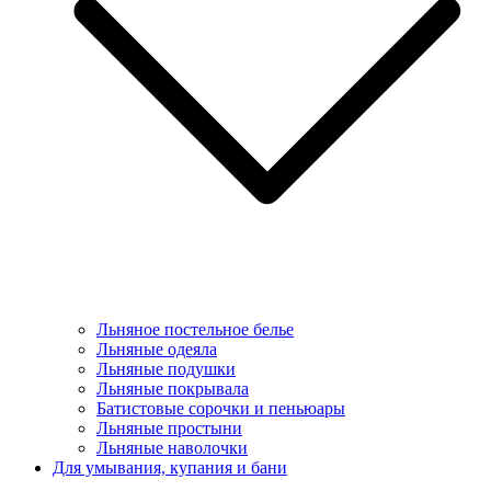
Льняное постельное белье
Льняные одеяла
Льняные подушки
Льняные покрывала
Батистовые сорочки и пеньюары
Льняные простыни
Льняные наволочки
Для умывания, купания и бани