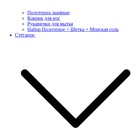
Полотенца льняные
Коврик для ног
Рукавички для мытья
Набор Полотенце + Щетка + Морская соль
Стёганое