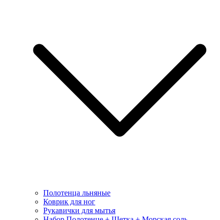
Полотенца льняные
Коврик для ног
Рукавички для мытья
Набор Полотенце + Щетка + Морская соль