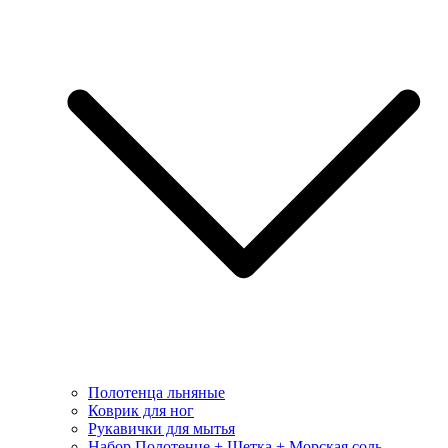
Полотенца льняные
Коврик для ног
Рукавички для мытья
Набор Полотенце + Щетка + Морская соль