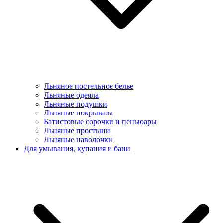
Льняное постельное белье
Льняные одеяла
Льняные подушки
Льняные покрывала
Батистовые сорочки и пеньюары
Льняные простыни
Льняные наволочки
Для умывания, купания и бани