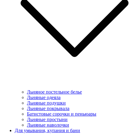
Льняное постельное белье
Льняные одеяла
Льняные подушки
Льняные покрывала
Батистовые сорочки и пеньюары
Льняные простыни
Льняные наволочки
Для умывания, купания и бани