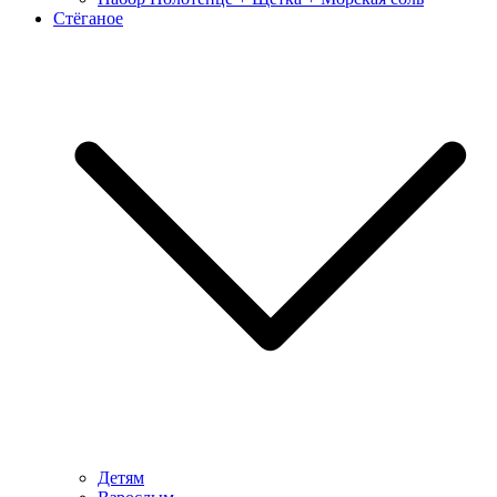
Стёганое
Детям