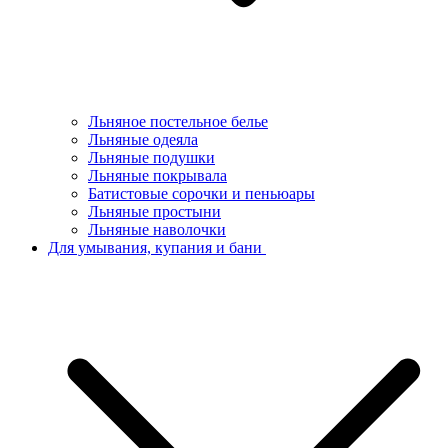
Льняное постельное белье
Льняные одеяла
Льняные подушки
Льняные покрывала
Батистовые сорочки и пеньюары
Льняные простыни
Льняные наволочки
Для умывания, купания и бани