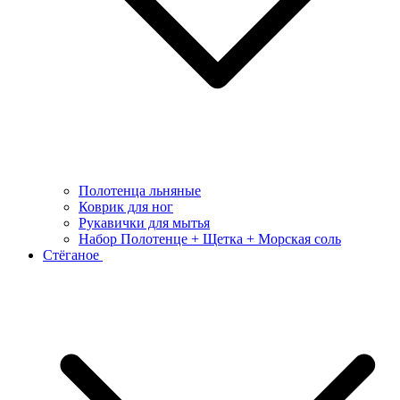
Полотенца льняные
Коврик для ног
Рукавички для мытья
Набор Полотенце + Щетка + Морская соль
Стёганое