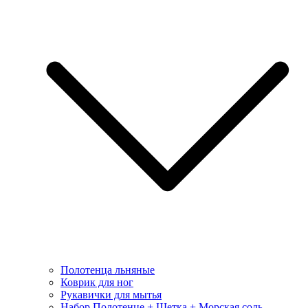
Полотенца льняные
Коврик для ног
Рукавички для мытья
Набор Полотенце + Щетка + Морская соль