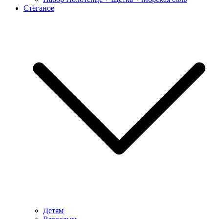
Стёганое
Детям