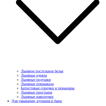
Льняное постельное белье
Льняные одеяла
Льняные подушки
Льняные покрывала
Батистовые сорочки и пеньюары
Льняные простыни
Льняные наволочки
Для умывания, купания и бани