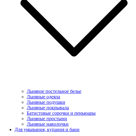
Льняное постельное белье
Льняные одеяла
Льняные подушки
Льняные покрывала
Батистовые сорочки и пеньюары
Льняные простыни
Льняные наволочки
Для умывания, купания и бани