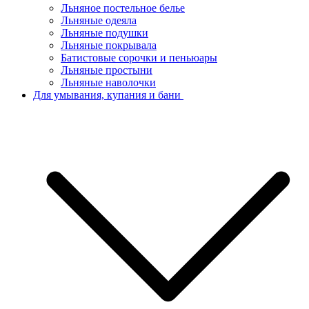
Льняное постельное белье
Льняные одеяла
Льняные подушки
Льняные покрывала
Батистовые сорочки и пеньюары
Льняные простыни
Льняные наволочки
Для умывания, купания и бани