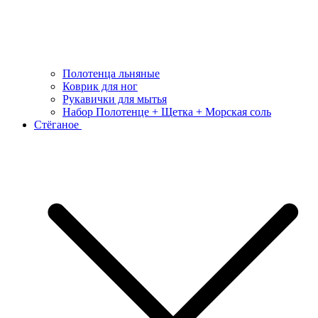
Полотенца льняные
Коврик для ног
Рукавички для мытья
Набор Полотенце + Щетка + Морская соль
Стёганое