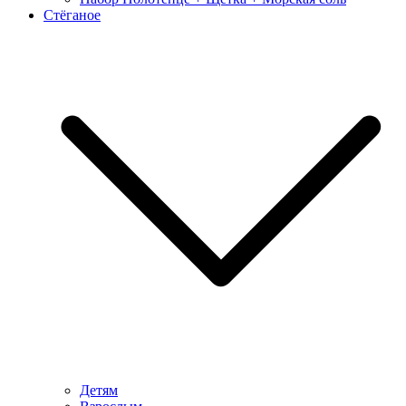
Стёганое
Детям