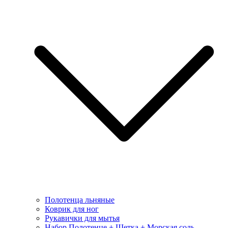
Полотенца льняные
Коврик для ног
Рукавички для мытья
Набор Полотенце + Щетка + Морская соль