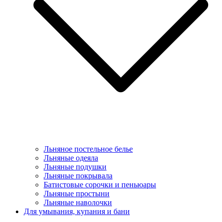
Льняное постельное белье
Льняные одеяла
Льняные подушки
Льняные покрывала
Батистовые сорочки и пеньюары
Льняные простыни
Льняные наволочки
Для умывания, купания и бани