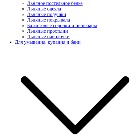
Льняное постельное белье
Льняные одеяла
Льняные подушки
Льняные покрывала
Батистовые сорочки и пеньюары
Льняные простыни
Льняные наволочки
Для умывания, купания и бани