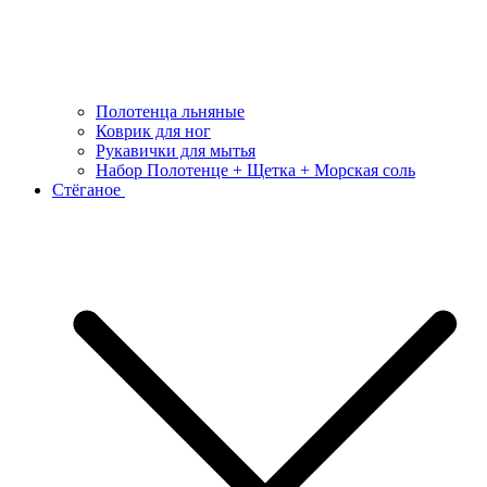
Полотенца льняные
Коврик для ног
Рукавички для мытья
Набор Полотенце + Щетка + Морская соль
Стёганое