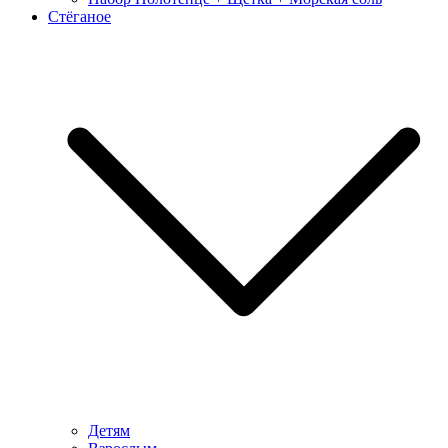
Стёганое
Детям