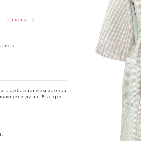
В 1 клик
ссейна
ни с добавлением хлопка
бляющего душа. Быстро
в.